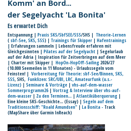
Komm' an Bord...
der Segelyacht 'La Bonita'
Es erwartet Dich
Entspannung |
Praxis SKS/SbfSEE/SSS
/SHS |
Theorie-Lernen
(
sbf-See
,
SKS
,
SSS
) |
Trainings für Skipper
|
Hafentrainings
| Erfahrungen sammeln | Lebensfreude erfahren mit
Gleichgesinnten |
Pilates auf der Segelyacht
| Segelurlaub
auf der Adria | Inspiration für Zeitverbringen auf dem Meer
| Charter mit Skipper |
HopOn-HopOff-Sailing
2026/27
(10.000 Seemeilen in 11 Monaten) - Urlaubssegeln vom
Feinsten! |
Vorbereitung für Theorie: sbf-See/Binnen, SKS,
SSS
, SHS,
Funklizen: SRC/UBI, LRC, Amateurfunk (u.s.-
Lizenz)
|
Seminare & Vorträge
|
vhs-auf-dem-wasser
Sommerprogramm26
|
Vortrag & Interview über vhs-auf-
dem-wasser
|
Zu den Terminen...
|
Atlantiküberquerung
|
Eine kleine SKS-Geschichte... (Essay) |
Segeln auf dem
Traditionsschiff: "Roald Amundsen"
|
La Bonita -
Track
(MapShare über Garmin InReach)