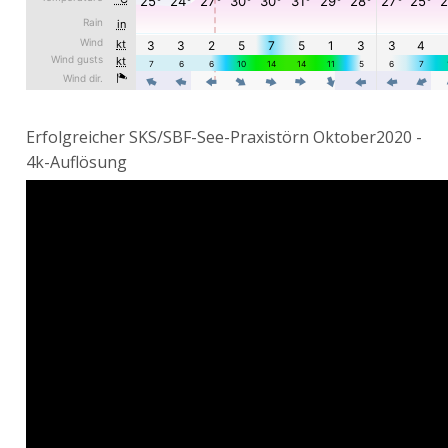
Erfolgreicher SKS/SBF-See-Praxistörn Oktober2020 -
4k-Auflösung